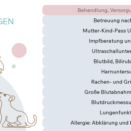
T
Behandlung, Versorg
GEN
Betreuung nac
Mutter-Kind-Pass 
Impfberatung u
Ultraschallunt
Blutbild, Bilir
Harnunter
Rachen- und Gri
Große Blutabnahm
Blutdruckmess
Lungenfunkt
Allergie: Abklärung und 