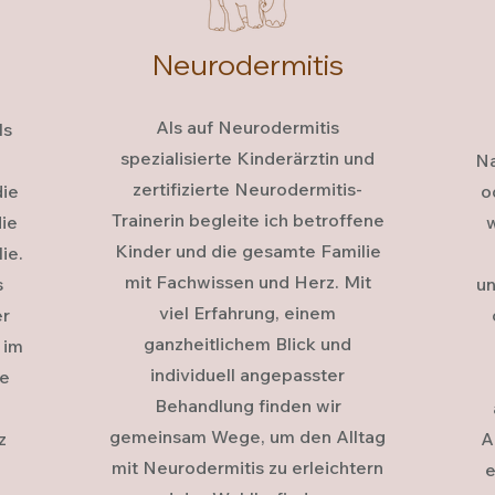
Neurodermitis
Als auf Neurodermitis
ls
spezialisierte Kinderärztin und
Na
zertifizierte Neurodermitis-
die
o
Trainerin begleite ich betroffene
die
w
Kinder und die gesamte Familie
ie.
mit Fachwissen und Herz. Mit
s
un
viel Erfahrung, einem
er
ganzheitlichem Blick und
 im
individuell angepasster
re
Behandlung finden wir
gemeinsam Wege, um den Alltag
z
A
mit Neurodermitis zu erleichtern
e