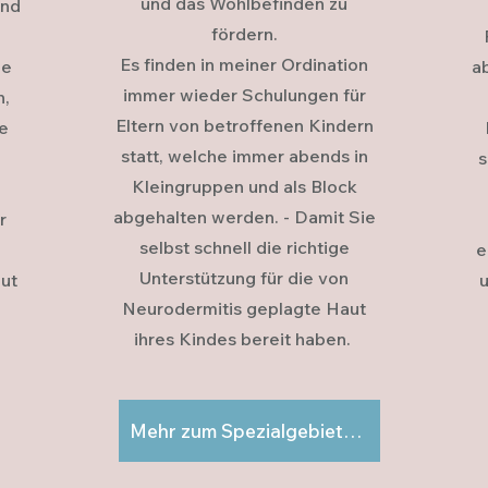
und das Wohlbefinden zu
und
fördern.
Es finden in meiner Ordination
ie
a
immer wieder Schulungen für
n,
Eltern von betroffenen Kindern
e
statt, welche immer abends in
s
Kleingruppen und als Block
abgehalten werden. - Damit Sie
r
selbst schnell die richtige
e
Unterstützung für die von
ut
u
Neurodermitis geplagte Haut
ihres Kindes bereit haben.
Mehr zum Spezialgebiet Neurodermitis