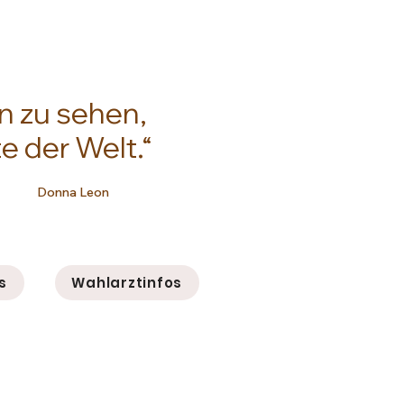
n zu sehen,
e der Welt.“
 Leon
s
Wahlarztinfos