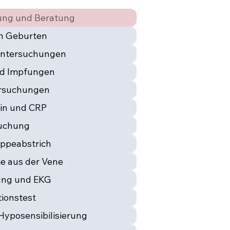
ung und Beratung
h Geburten
Untersuchungen
nd Impfungen
ersuchungen
ubin und CRP
suchung
ppeabstrich
e aus der Vene
ung und EKG
ionstest
Hyposensibilisierung